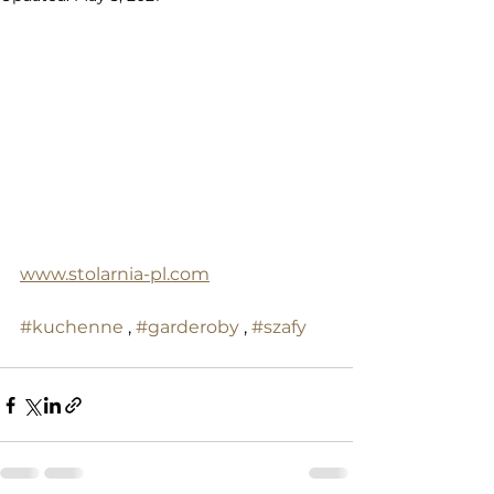
www.stolarnia-pl.com
#kuchenne
 , 
#garderoby
 , 
#szafy