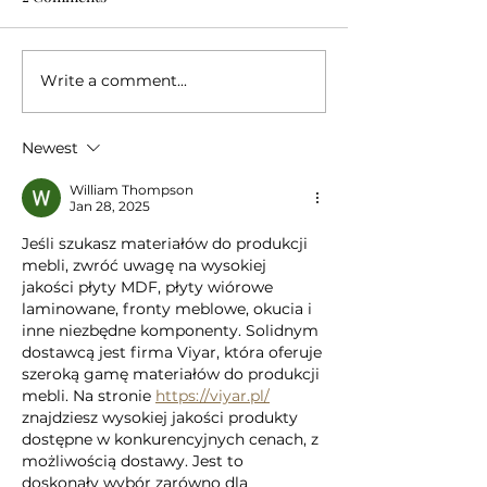
Write a comment...
Bathroom furniture to
INTERIOR ADA
size
Breathe new life 
old interior
Newest
William Thompson
Jan 28, 2025
Jeśli szukasz materiałów do produkcji 
mebli, zwróć uwagę na wysokiej 
jakości płyty MDF, płyty wiórowe 
laminowane, fronty meblowe, okucia i 
inne niezbędne komponenty. Solidnym 
dostawcą jest firma Viyar, która oferuje 
szeroką gamę materiałów do produkcji 
mebli. Na stronie 
https://viyar.pl/
znajdziesz wysokiej jakości produkty 
dostępne w konkurencyjnych cenach, z 
możliwością dostawy. Jest to 
doskonały wybór zarówno dla 